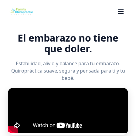
El embarazo no tiene
que doler.
Estabilidad, alivio y balance para tu embarazo.
Quiropráctica suave, segura y pensada para ti y tu
bebé.